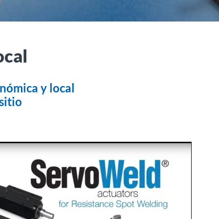
ocal
nómica y local
itio