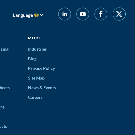
Language
MORE
izing
Industries
Blog
Privacy Policy
Site Map
heets
News & Events
Careers
ons
ucts