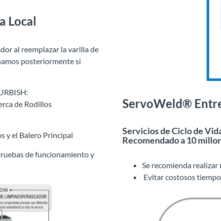
a Local
or al reemplazar la varilla de
onamos posteriormente si
URBISH:
ServoWeld® Entr
erca de Rodillos
Servicios de Ciclo de Vid
s y el Balero Principal
Recomendado a 10 millon
 pruebas de funcionamiento y
Se recomienda realizar 
Evitar costosos tiempo