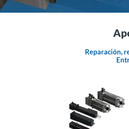
Apo
Reparación, r
Ent