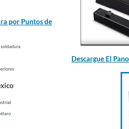
ra por Puntos de
e soldadura
Descargue El Pan
periores
éxico
strial
rétaro