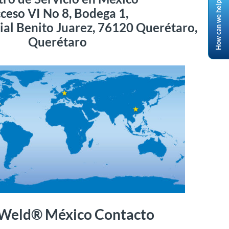
How can we help?
ceso VI No 8, Bodega 1,
ial Benito Juarez, 76120 Querétaro,
Querétaro
Weld® México Contacto