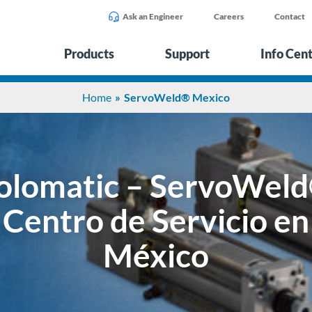
Ask an Engineer
Careers
Contact
Products
Support
Info Cen
Home
ServoWeld® Mexico
olomatic – ServoWel
Centro de Servicio en
México