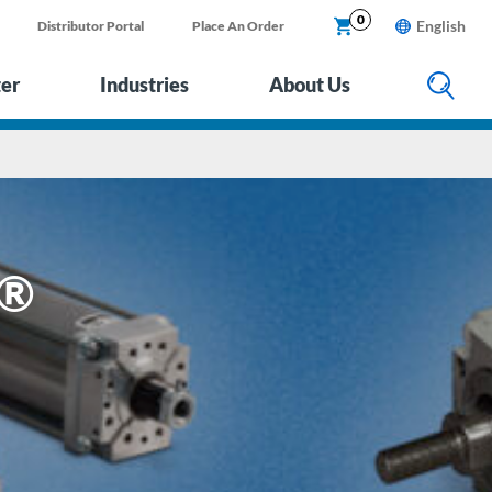
0
English
Distributor Portal
Place An Order
ter
Industries
About Us
d®