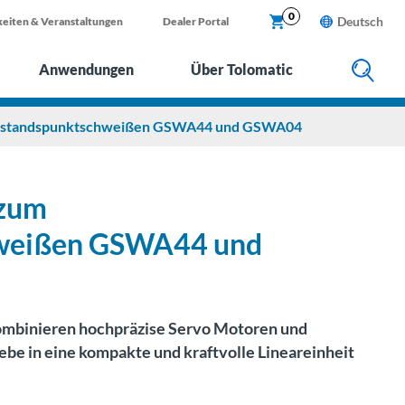
X
0
Deutsch
eiten & Veranstaltungen
Dealer Portal
Anwendungen
Über Tolomatic
rstandspunktschweißen GSWA44 und GSWA04
 zum
weißen GSWA44 und
mbinieren hochpräzise Servo Motoren und
be in eine kompakte und kraftvolle Lineareinheit