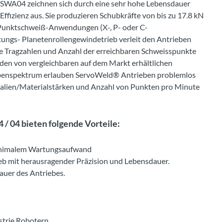
WA04 zeichnen sich durch eine sehr hohe Lebensdauer
ffizienz aus. Sie produzieren Schubkräfte von bis zu 17.8 kN
on Punktschweiß-Anwendungen (X-, P- oder C-
tungs- Planetenrollengewindetrieb verleit den Antrieben
e Tragzahlen und Anzahl der erreichbaren Schweisspunkte
den von vergleichbaren auf dem Markt erhältlichen
gabenspektrum erlauben ServoWeld® Antrieben problemlos
ialien/Materialstärken und Anzahl von Punkten pro Minute
 04 bieten folgende Vorteile:
minimalem Wartungsaufwand
eb mit herausragender Präzision und Lebensdauer.
auer des Antriebes.
ustrie Robotern