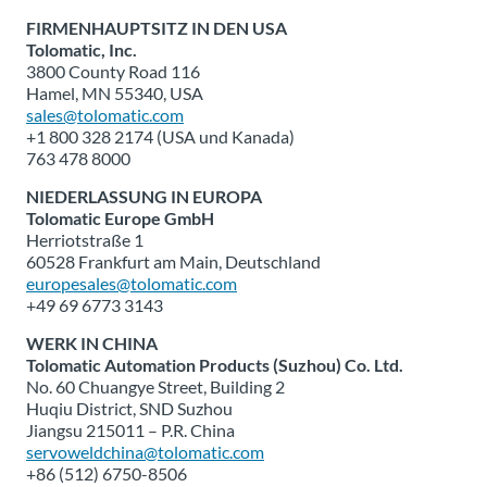
FIRMENHAUPTSITZ IN DEN USA
Tolomatic, Inc.
3800 County Road 116
Hamel, MN 55340, USA
sales@tolomatic.com
+1 800 328 2174 (USA und Kanada)
763 478 8000
NIEDERLASSUNG IN EUROPA
Tolomatic Europe GmbH
Herriotstraße 1
60528 Frankfurt am Main, Deutschland
europesales@tolomatic.com
+49 69 6773 3143
WERK IN CHINA
Tolomatic Automation Products (Suzhou) Co. Ltd.
No. 60 Chuangye Street, Building 2
Huqiu District, SND Suzhou
Jiangsu 215011 – P.R. China
servoweldchina@tolomatic.com
+86 (512) 6750-8506