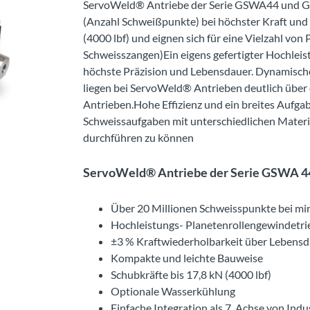
ServoWeld® Antriebe der Serie GSWA44 und GS
(Anzahl Schweißpunkte) bei höchster Kraft und E
(4000 lbf) und eignen sich für eine Vielzahl v
Schweisszangen)Ein eigens gefertigter Hochleis
höchste Präzision und Lebensdauer. Dynamisch
liegen bei ServoWeld® Antrieben deutlich über 
Antrieben.Hohe Effizienz und ein breites Auf
Schweissaufgaben mit unterschiedlichen Mater
durchführen zu können
ServoWeld® Antriebe der Serie GSWA 44 /
Über 20 Millionen Schweisspunkte bei 
Hochleistungs- Planetenrollengewindetri
±3 % Kraftwiederholbarkeit über Lebensd
Kompakte und leichte Bauweise
Schubkräfte bis 17,8 kN (4000 lbf)
Optionale Wasserkühlung
Einfache Integration als 7. Achse von Ind