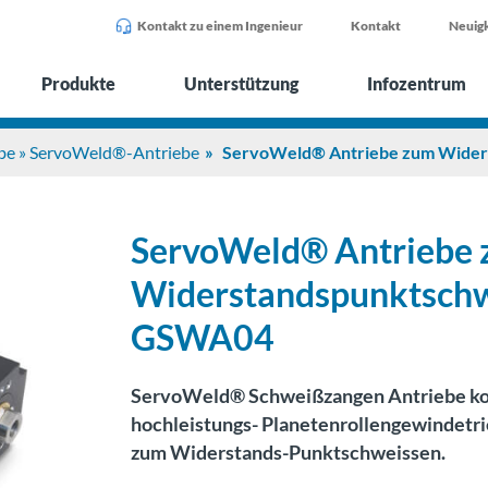
Kontakt zu einem Ingenieur
Kontakt
Neuigk
Produkte
Unterstützung
Infozentrum
iebe » ServoWeld®-Antriebe
ServoWeld® Antriebe zum Wide
ServoWeld® Antriebe
Widerstandspunktsch
GSWA04
ServoWeld® Schweißzangen Antriebe ko
hochleistungs- Planetenrollengewindetrie
zum Widerstands-Punktschweissen.