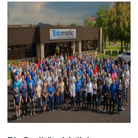
Über
Tolomatic
Kontakt
zu einem
Ingenieur
Kontakt
Neuigkeiten &
Veranstaltungen
Dealer
Portal