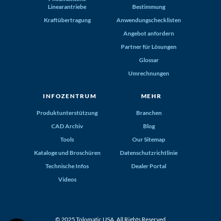
Linearantriebe
Bestimmung
Kraftübertragung
Anwendungschecklisten
Angebot anfordern
Partner für Lösungen
Glossar
Umrechnungen
INFOZENTRUM
MEHR
Produktunterstützung
Branchen
CAD Archiv
Blog
Tools
Our Sitemap
Kataloge und Broschüren
Datenschutzrichtlinie
Technische Infos
Dealer Portal
Videos
© 2025 Tolomatic USA. All Rights Reserved