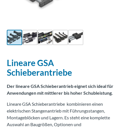
Über
Tolomatic
Kontakt
zu einem
Ingenieur
Kontakt
Lineare GSA
Schieberantriebe
Neuigkeiten &
Veranstaltungen
Der lineare GSA Schieberantrieb eignet sich ideal für
Anwendungen mit mittlerer bis hoher Schubleistung.
Dealer
Portal
Lineare GSA Schieberantriebe kombinieren einen
elektrischen Stangenantrieb mit Führungsstangen,
Montageblöcken und Lagern. Es steht eine komplette
Auswahl an Baugrößen, Optionen und