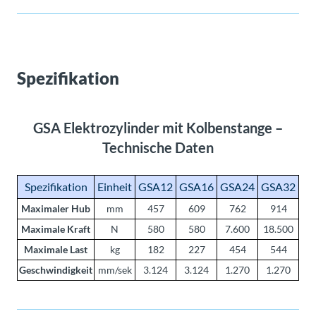
Spezifikation
GSA Elektrozylinder mit Kolbenstange –
Technische Daten
Spezifikation
Einheit
GSA12
GSA16
GSA24
GSA32
Maximaler Hub
mm
457
609
762
914
Maximale Kraft
N
580
580
7.600
18.500
Maximale Last
kg
182
227
454
544
Geschwindigkeit
mm/sek
3.124
3.124
1.270
1.270