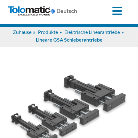
X
Deutsch
Search
Zuhause
Produkte
Elektrische Linearantriebe
for:
Lineare GSA Schieberantriebe
Produkte
Unterstützung
Infozentrum
Anwendungen