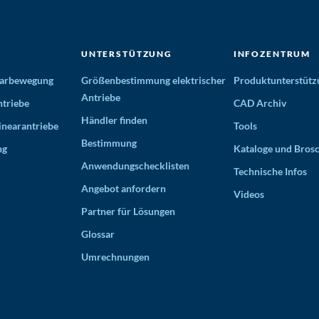
UNTERSTÜTZUNG
INFOZENTRUM
nearbewegung
Größenbestimmung elektrischer
Produktunterstütz
Antriebe
triebe
CAD Archiv
Händler finden
inearantriebe
Tools
Bestimmung
ng
Kataloge und Bros
Anwendungschecklisten
Technische Infos
Angebot anfordern
Videos
Partner für Lösungen
Glossar
Umrechnungen