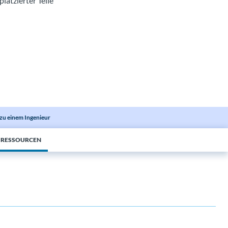
latzierter Teile
zu einem Ingenieur
E RESSOURCEN