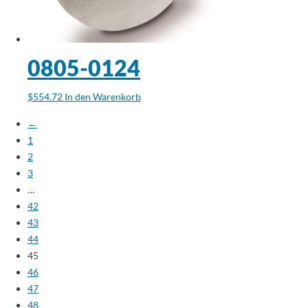
0805-0124
$
554.72
In den Warenkorb
←
1
2
3
…
42
43
44
45
46
47
48