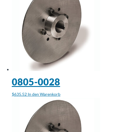
0805-0028
$
635.52
In den Warenkorb