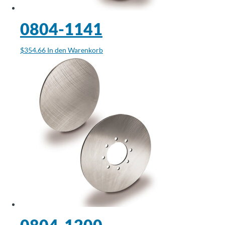
Über
Tolomatic
0804-1141
$
354.66
In den Warenkorb
Kontakt
zu einem
Ingenieur
Kontakt
Neuigkeiten &
Veranstaltungen
Dealer
Portal