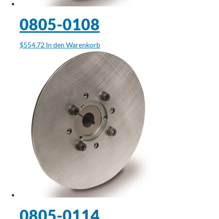
0805-0108
$
554.72
In den Warenkorb
0805-0114