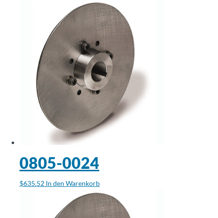
0805-0024
$
635.52
In den Warenkorb