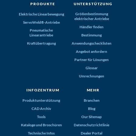
PRODUKTE
UNTERSTÜTZUNG
Größenbestimmung
Elektrische Linearbewegung
elektrischer Antriebe
ServoWeld®-Antriebe
Händler finden
Pneumatische
Linearantriebe
Bestimmung
Kraftübertragung
Anwendungschecklisten
Angebot anfordern
Partner für Lösungen
Glossar
Umrechnungen
INFOZENTRUM
MEHR
Produktunterstützung
Branchen
CAD Archiv
Blog
Tools
Our Sitemap
Kataloge und Broschüren
Datenschutzrichtlinie
Technische Infos
Dealer Portal