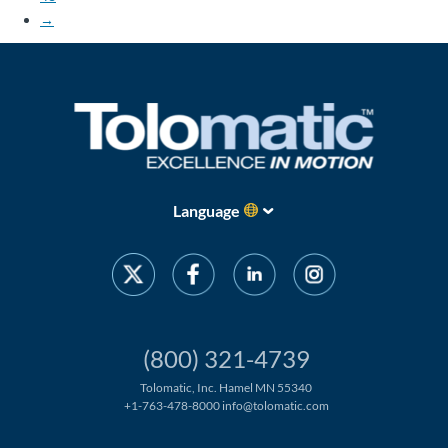
→
Language
(800) 321-4739
Tolomatic, Inc. Hamel MN 55340
+1-763-478-8000
info@tolomatic.com