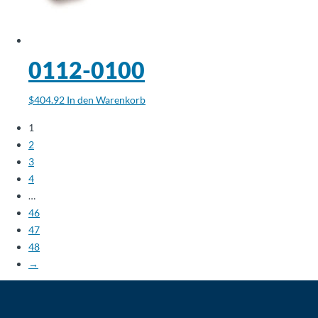
0112-0100
$
404.92
In den Warenkorb
1
2
3
4
…
46
47
48
→