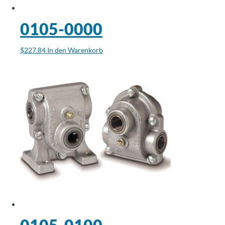
Über
Tolomatic
0105-0000
$
227.84
In den Warenkorb
Kontakt
zu einem
Ingenieur
Kontakt
Neuigkeiten &
Veranstaltungen
Dealer
Portal