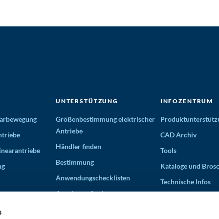
UNTERSTÜTZUNG
INFOZENTRUM
nearbewegung
Größenbestimmung elektrischer
Produktunterstütz
Antriebe
triebe
CAD Archiv
Händler finden
inearantriebe
Tools
Bestimmung
ng
Kataloge und Bros
Anwendungschecklisten
Technische Infos
Angebot anfordern
Videos
Partner für Lösungen
s