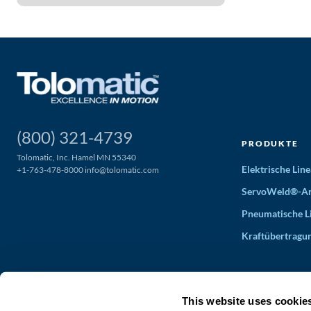
(800) 321-4739
PRODUKTE
Tolomatic, Inc. Hamel MN 55340
Elektrische Li
+1-763-478-8000
info@tolomatic.com
ServoWeld®-An
Pneumatische L
Kraftübertragu
This website uses cookie