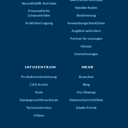
ServoWeld®-Antriebe
Händler finden
Pneumatische
Linearantriebe
Bestimmung
Kraftübertragung
Anwendungschecklisten
Angebot anfordern
Partner für Lösungen
Glossar
Umrechnungen
INFOZENTRUM
MEHR
Produktunterstützung
Branchen
CAD Archiv
Blog
Tools
Our Sitemap
Kataloge und Broschüren
Datenschutzrichtlinie
Technische Infos
Dealer Portal
Videos