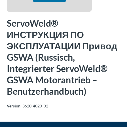
Über
Tolomatic
ServoWeld®
ИНСТРУКЦИЯ ПО
Kontakt
zu einem
ЭКСПЛУАТАЦИИ Привод
Ingenieur
GSWA (Russisch,
Kontakt
Integrierter ServoWeld®
Neuigkeiten &
GSWA Motorantrieb –
Veranstaltungen
Benutzerhandbuch)
Dealer
Portal
Version:
3620-4020_02