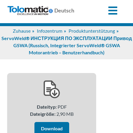
X
Deutsch
Search
Zuhause
Infozentrum
Produktunterstützung
for:
ServoWeld® ИНСТРУКЦИЯ ПО ЭКСПЛУАТАЦИИ Привод
GSWA (Russisch, Integrierter ServoWeld® GSWA
Motorantrieb – Benutzerhandbuch)
Produkte
Unterstützung
Infozentrum
Dateityp:
PDF
Anwendungen
Dateigröße:
2,90 MB
Download