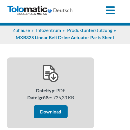
X
Deutsch
Search
Zuhause
Infozentrum
Produktunterstützung
for:
MXB32S Linear Belt Drive Actuator Parts Sheet
Produkte
Unterstützung
Dateityp:
PDF
Infozentrum
Dateigröße:
735,33 KB
Anwendungen
Download