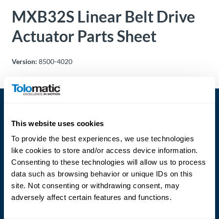
Über
MXB32S Linear Belt Drive
Tolomatic
Actuator Parts Sheet
Kontakt
Version:
8500-4020
zu einem
Ingenieur
Kontakt
This website uses cookies
Neuigkeiten &
To provide the best experiences, we use technologies
Veranstaltungen
like cookies to store and/or access device information.
Consenting to these technologies will allow us to process
Dealer
Language
data such as browsing behavior or unique IDs on this
Portal
site. Not consenting or withdrawing consent, may
adversely affect certain features and functions.