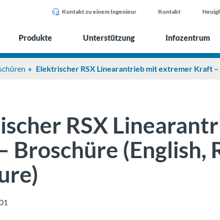
Kontakt zu einem Ingenieur
Kontakt
Neuigk
Produkte
Unterstützung
Infozentrum
schüren
Elektrischer RSX Linearantrieb mit extremer Kraft –
rischer RSX Linearant
 – Broschüre (English,
ure)
01