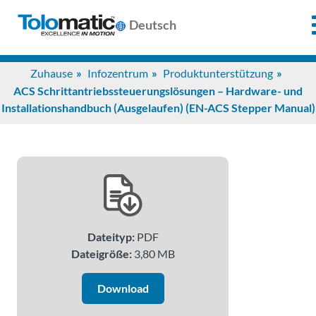
Deutsch
Search
Zuhause
Infozentrum
Produktunterstützung
for:
ACS Schrittantriebssteuerungslösungen – Hardware- und
Installationshandbuch (Ausgelaufen) (EN-ACS Stepper Manual)
Produkte
Unterstützung
Infozentrum
Dateityp:
PDF
Dateigröße:
3,80 MB
Anwendungen
Download