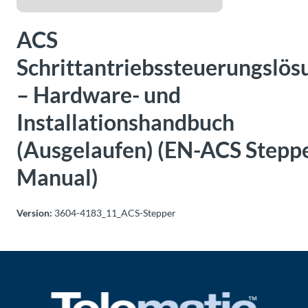
Über
Tolomatic
ACS
Schrittantriebssteuerungslö
Kontakt
– Hardware- und
zu einem
Ingenieur
Installationshandbuch
(Ausgelaufen) (EN-ACS Stepp
Kontakt
Manual)
Neuigkeiten &
Veranstaltungen
Version:
3604-4183_11_ACS-Stepper
Dealer
Portal