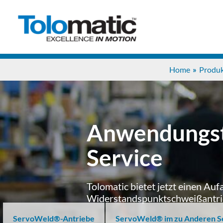
Home
Produ
Anwendungst
Service
Tolomatic bietet jetzt einen Au
Widerstandspunktschweißantri
ServoWeld®-Antriebe
ServoWeld® im zu Anderen S