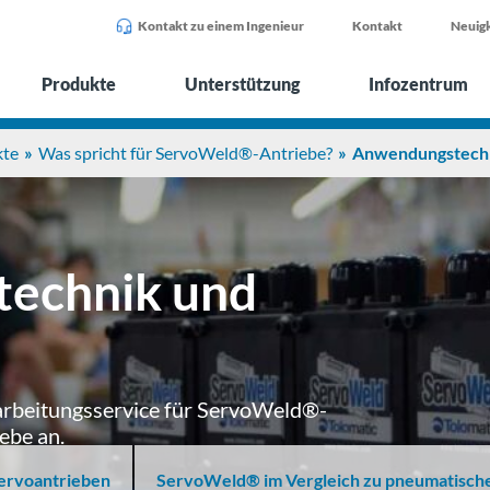
Kontakt zu einem Ingenieur
Kontakt
Neuigk
Produkte
Unterstützung
Infozentrum
kte
Was spricht für ServoWeld®-Antriebe?
Anwendungstechn
echnik und
farbeitungsservice für ServoWeld®-
ebe an.
ervoantrieben
ServoWeld® im Vergleich zu pneumatisch