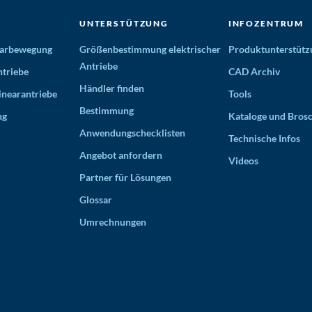
UNTERSTÜTZUNG
INFOZENTRUM
nearbewegung
Größenbestimmung elektrischer
Produktunterstütz
Antriebe
triebe
CAD Archiv
Händler finden
inearantriebe
Tools
Bestimmung
ng
Kataloge und Bros
Anwendungschecklisten
Technische Infos
Angebot anfordern
Videos
Partner für Lösungen
Glossar
Umrechnungen