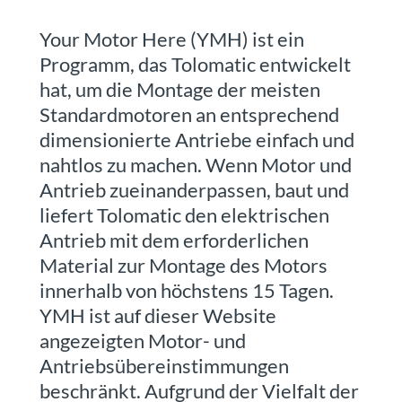
Über
Tolomatic
Your Motor Here (YMH) ist ein
Programm, das Tolomatic entwickelt
hat, um die Montage der meisten
Kontakt
Standardmotoren an entsprechend
zu einem
dimensionierte Antriebe einfach und
Ingenieur
nahtlos zu machen. Wenn Motor und
Antrieb zueinanderpassen, baut und
Kontakt
liefert Tolomatic den elektrischen
Antrieb mit dem erforderlichen
Neuigkeiten &
Veranstaltungen
Material zur Montage des Motors
innerhalb von höchstens 15 Tagen.
Dealer
YMH ist auf dieser Website
Portal
angezeigten Motor- und
Antriebsübereinstimmungen
beschränkt. Aufgrund der Vielfalt der