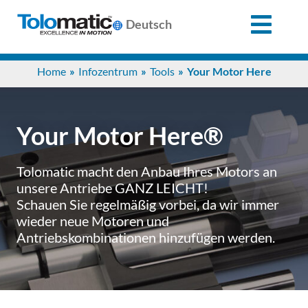
X
Deutsch
Search
Home
Infozentrum
Tools
Your Motor Here
for:
Produkte
Your Motor Here®
Unterstützung
Tolomatic macht den Anbau Ihres Motors an
unsere Antriebe GANZ LEICHT!
Schauen Sie regelmäßig vorbei, da wir immer
Infozentrum
wieder neue Motoren und
Antriebskombinationen hinzufügen werden.
Anwendungen