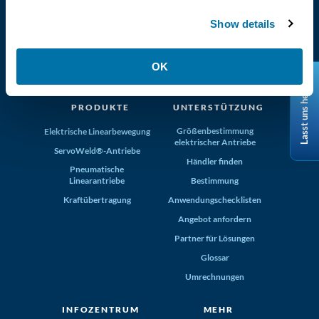
Show details
(800) 321-4739
Tolomatic, Inc. Hamel MN 55340
OK
+1-763-478-8000
info@tolomatic.com
Lasst uns helfen
PRODUKTE
UNTERSTÜTZUNG
Größenbestimmung
Elektrische Linearbewegung
elektrischer Antriebe
ServoWeld®-Antriebe
Händler finden
Pneumatische
Linearantriebe
Bestimmung
Kraftübertragung
Anwendungschecklisten
Angebot anfordern
Partner für Lösungen
Glossar
Umrechnungen
INFOZENTRUM
MEHR