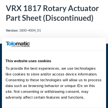
Über
VRX 1817 Rotary Actuator
Tolomatic
Part Sheet (Discontinued)
Kontakt
Version:
1800-4004_01
zu einem
Ingenieur
Kontakt
This website uses cookies
Neuigkeiten &
To provide the best experiences, we use technologies
Veranstaltungen
like cookies to store and/or access device information.
Consenting to these technologies will allow us to process
Dealer
Language
data such as browsing behavior or unique IDs on this
Portal
site. Not consenting or withdrawing consent, may
adversely affect certain features and functions.