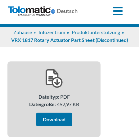
X
Deutsch
Search
Zuhause
Infozentrum
Produktunterstützung
for:
VRX 1817 Rotary Actuator Part Sheet (Discontinued)
Produkte
Unterstützung
Dateityp:
PDF
Infozentrum
Dateigröße:
492,97 KB
Anwendungen
Download