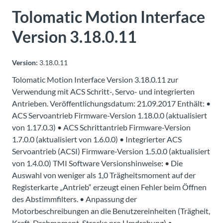
Über
Tolomatic Motion Interface
Tolomatic
Version 3.18.0.11
Kontakt
Version:
3.18.0.11
zu einem
Ingenieur
Tolomatic Motion Interface Version 3.18.0.11 zur
Verwendung mit ACS Schritt-, Servo- und integrierten
Antrieben. Veröffentlichungsdatum: 21.09.2017 Enthält: •
Kontakt
ACS Servoantrieb Firmware-Version 1.18.0.0 (aktualisiert
von 1.17.0.3) • ACS Schrittantrieb Firmware-Version
Neuigkeiten &
1.7.0.0 (aktualisiert von 1.6.0.0) • Integrierter ACS
Veranstaltungen
Servoantrieb (ACSI) Firmware-Version 1.5.0.0 (aktualisiert
von 1.4.0.0) TMI Software Versionshinweise: • Die
Dealer
Auswahl von weniger als 1,0 Trägheitsmoment auf der
Portal
Registerkarte „Antrieb“ erzeugt einen Fehler beim Öffnen
des Abstimmfilters. • Anpassung der
Motorbeschreibungen an die Benutzereinheiten (Trägheit,
Kraft, Drehmoment, Strecke pro Umdrehung) •