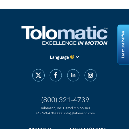
Lasst uns helfen
Language
(800) 321-4739
Tolomatic, Inc. Hamel MN 55340
+1-763-478-8000
info@tolomatic.com
PRODUKTE
UNTERSTÜTZUNG