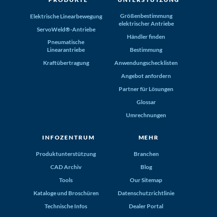
Größenbestimmung
Elektrische Linearbewegung
elektrischer Antriebe
ServoWeld®-Antriebe
Händler finden
Pneumatische
Linearantriebe
Bestimmung
Kraftübertragung
Anwendungschecklisten
Angebot anfordern
Partner für Lösungen
Glossar
Umrechnungen
INFOZENTRUM
MEHR
Produktunterstützung
Branchen
CAD Archiv
Blog
Tools
Our Sitemap
Kataloge und Broschüren
Datenschutzrichtlinie
Technische Infos
Dealer Portal