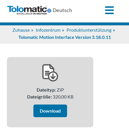
X
Deutsch
Search
Zuhause
Infozentrum
Produktunterstützung
for:
Tolomatic Motion Interface Version 3.18.0.11
Produkte
Unterstützung
Dateityp:
ZIP
Infozentrum
Dateigröße:
320,00 KB
Anwendungen
Download