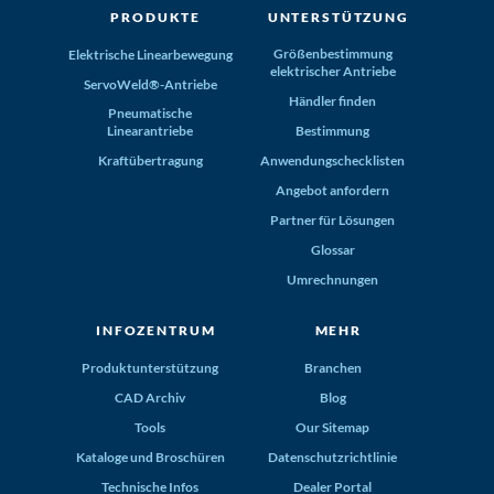
PRODUKTE
UNTERSTÜTZUNG
Größenbestimmung
Elektrische Linearbewegung
elektrischer Antriebe
ServoWeld®-Antriebe
Händler finden
Pneumatische
Linearantriebe
Bestimmung
Kraftübertragung
Anwendungschecklisten
Angebot anfordern
Partner für Lösungen
Glossar
Umrechnungen
INFOZENTRUM
MEHR
Produktunterstützung
Branchen
CAD Archiv
Blog
Tools
Our Sitemap
Kataloge und Broschüren
Datenschutzrichtlinie
Technische Infos
Dealer Portal