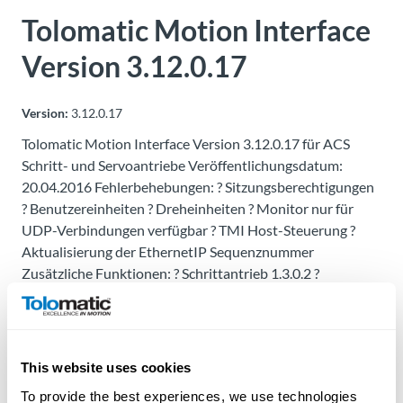
Über
Tolomatic Motion Interface
Tolomatic
Version 3.12.0.17
Kontakt
Version:
3.12.0.17
zu einem
Ingenieur
Tolomatic Motion Interface Version 3.12.0.17 für ACS
Schritt- und Servoantriebe Veröffentlichungsdatum:
20.04.2016 Fehlerbehebungen: ? Sitzungsberechtigungen
Kontakt
? Benutzereinheiten ? Dreheinheiten ? Monitor nur für
UDP-Verbindungen verfügbar ? TMI Host-Steuerung ?
Neuigkeiten &
Aktualisierung der EthernetIP Sequenznummer
Veranstaltungen
Zusätzliche Funktionen: ? Schrittantrieb 1.3.0.2 ?
Servoantrieb 1.12.0.1 ? Drehmodus ? Unterstützung des
Dealer
MXB-S Stellantriebs ? Prüfung des Bus-Spannungs-Offset
Portal
? Ethernet-Scanner zum Suchen nach UDP Antrieben ?
Aktualisierung für Edelstahlmotor ?
This website uses cookies
Geschwindigkeitsfehler für Servoantriebe
To provide the best experiences, we use technologies