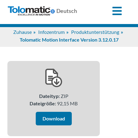
X
Deutsch
Search
Zuhause
Infozentrum
Produktunterstützung
for:
Tolomatic Motion Interface Version 3.12.0.17
Produkte
Unterstützung
Dateityp:
ZIP
Infozentrum
Dateigröße:
92,15 MB
Anwendungen
Download