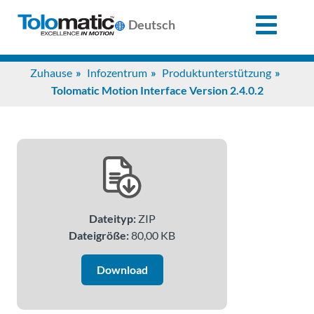
X
Deutsch
Search
Zuhause
Infozentrum
Produktunterstützung
for:
Tolomatic Motion Interface Version 2.4.0.2
Produkte
Unterstützung
Dateityp:
ZIP
Infozentrum
Dateigröße:
80,00 KB
Anwendungen
Download