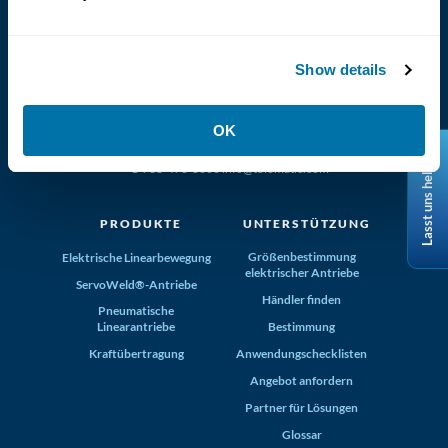
Show details
(800) 321-4739
OK
Tolomatic, Inc. Hamel MN 55340
Lasst uns helfen
+1-763-478-8000
info@tolomatic.com
PRODUKTE
UNTERSTÜTZUNG
Größenbestimmung
Elektrische Linearbewegung
elektrischer Antriebe
ServoWeld®-Antriebe
Händler finden
Pneumatische
Linearantriebe
Bestimmung
Kraftübertragung
Anwendungschecklisten
Angebot anfordern
Partner für Lösungen
Glossar