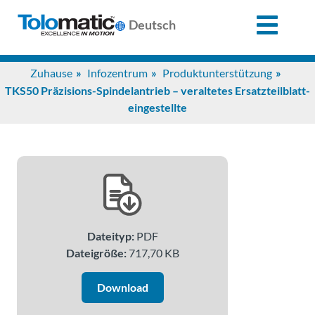
X
Deutsch
Search
Zuhause
Infozentrum
Produktunterstützung
for:
TKS50 Präzisions-Spindelantrieb – veraltetes Ersatzteilblatt-
eingestellte
Produkte
Unterstützung
Infozentrum
Dateityp:
PDF
Dateigröße:
717,70 KB
Anwendungen
Download