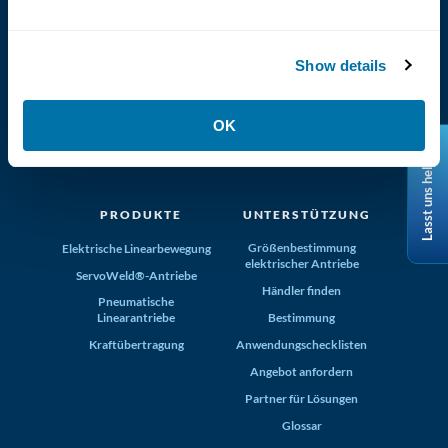
Show details
(800) 321-4739
OK
Tolomatic, Inc. Hamel MN 55340
Lasst uns helfen
+1-763-478-8000
info@tolomatic.com
PRODUKTE
UNTERSTÜTZUNG
Größenbestimmung
Elektrische Linearbewegung
elektrischer Antriebe
ServoWeld®-Antriebe
Händler finden
Pneumatische
Linearantriebe
Bestimmung
Kraftübertragung
Anwendungschecklisten
Angebot anfordern
Partner für Lösungen
Glossar