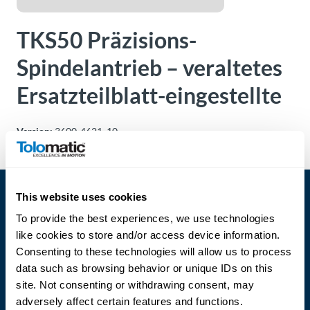
Über
Tolomatic
TKS50 Präzisions-
Spindelantrieb – veraltetes
Kontakt
Ersatzteilblatt-eingestellte
zu einem
Ingenieur
Version:
3600-4621_10
Kontakt
Neuigkeiten &
This website uses cookies
Veranstaltungen
To provide the best experiences, we use technologies
like cookies to store and/or access device information.
Dealer
Portal
Consenting to these technologies will allow us to process
data such as browsing behavior or unique IDs on this
Language
site. Not consenting or withdrawing consent, may
adversely affect certain features and functions.