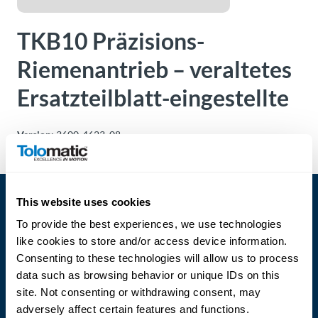
Über
Tolomatic
TKB10 Präzisions-
Riemenantrieb – veraltetes
Kontakt
Ersatzteilblatt-eingestellte
zu einem
Ingenieur
Version:
3600-4623_08
Kontakt
Neuigkeiten &
This website uses cookies
Veranstaltungen
To provide the best experiences, we use technologies
like cookies to store and/or access device information.
Dealer
Portal
Consenting to these technologies will allow us to process
data such as browsing behavior or unique IDs on this
Language
site. Not consenting or withdrawing consent, may
adversely affect certain features and functions.