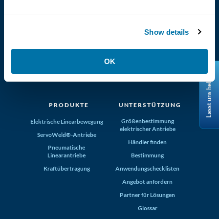
Show details
(800) 321-4739
OK
Tolomatic, Inc. Hamel MN 55340
Lasst uns helfen
+1-763-478-8000
info@tolomatic.com
PRODUKTE
UNTERSTÜTZUNG
Größenbestimmung
Elektrische Linearbewegung
elektrischer Antriebe
ServoWeld®-Antriebe
Händler finden
Pneumatische
Linearantriebe
Bestimmung
Kraftübertragung
Anwendungschecklisten
Angebot anfordern
Partner für Lösungen
Glossar