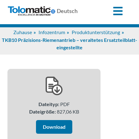
X
Deutsch
Search
Zuhause
Infozentrum
Produktunterstützung
for:
TKB10 Präzisions-Riemenantrieb – veraltetes Ersatzteilblatt-
eingestellte
Produkte
Unterstützung
Infozentrum
Dateityp:
PDF
Dateigröße:
827,06 KB
Anwendungen
Download