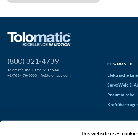
(800) 321-4739
PRODUKTE
Tolomatic, Inc. Hamel MN 55340
Elektrische Li
+1-763-478-8000
info@tolomatic.com
ServoWeld®-An
Pneumatische L
Kraftübertragu
This website uses cookie