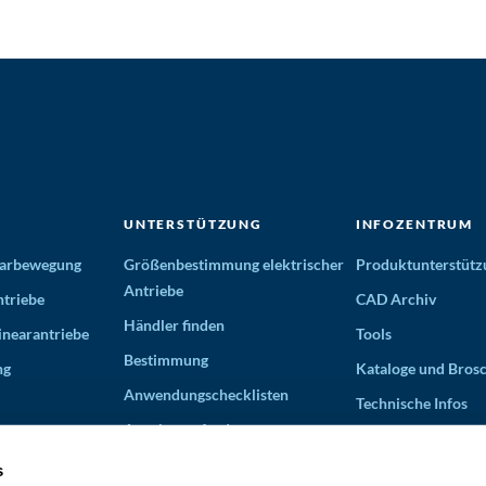
UNTERSTÜTZUNG
INFOZENTRUM
nearbewegung
Größenbestimmung elektrischer
Produktunterstütz
Antriebe
triebe
CAD Archiv
Händler finden
inearantriebe
Tools
Bestimmung
ng
Kataloge und Bros
Anwendungschecklisten
Technische Infos
Angebot anfordern
Videos
Partner für Lösungen
s