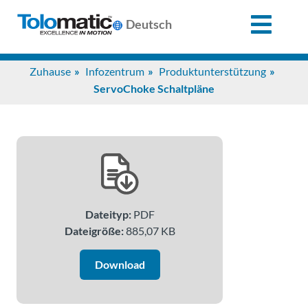
X
Deutsch
Search
Zuhause
Infozentrum
Produktunterstützung
for:
ServoChoke Schaltpläne
Produkte
Unterstützung
Dateityp:
PDF
Infozentrum
Dateigröße:
885,07 KB
Anwendungen
Download