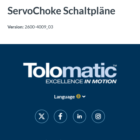
Über
ServoChoke Schaltpläne
Tolomatic
Version:
2600-4009_03
Kontakt
zu einem
Ingenieur
Kontakt
Neuigkeiten &
Veranstaltungen
Language
Dealer
Portal