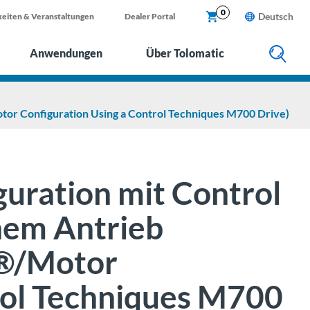
X
0
Deutsch
eiten & Veranstaltungen
Dealer Portal
Anwendungen
Über Tolomatic
or Configuration Using a Control Techniques M700 Drive)
uration mit Control
hem Antrieb
e®/Motor
rol Techniques M700