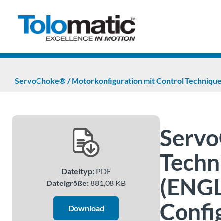
ServoChoke® / Motorkonfiguration mit Control Technique
Servo
Techn
Dateityp:
PDF
(ENGL
Dateigröße:
881,08 KB
Confi
Download