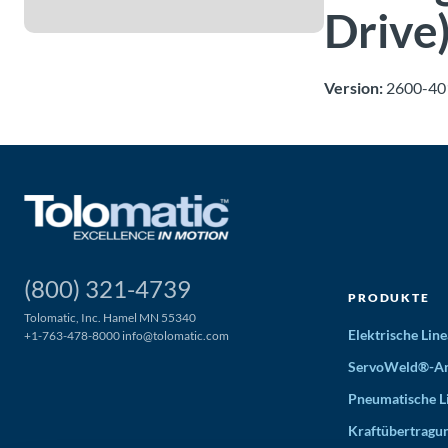
Drive
Version:
2600-40
(800) 321-4739
PRODUKTE
Tolomatic, Inc. Hamel MN 55340
Elektrische Li
+1-763-478-8000
info@tolomatic.com
ServoWeld®-An
Pneumatische L
Kraftübertragu