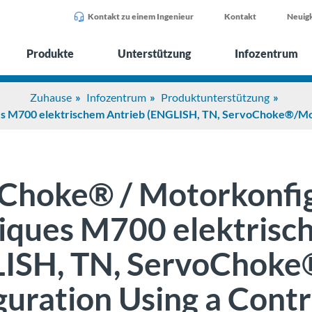
Kontakt zu einem Ingenieur
Kontakt
Neuigk
Produkte
Unterstützung
Infozentrum
Zuhause
Infozentrum
Produktunterstützung
s M700 elektrischem Antrieb (ENGLISH, TN, ServoChoke®/Mot
Choke® / Motorkonfig
iques M700 elektrisc
ISH, TN, ServoChok
guration Using a Cont