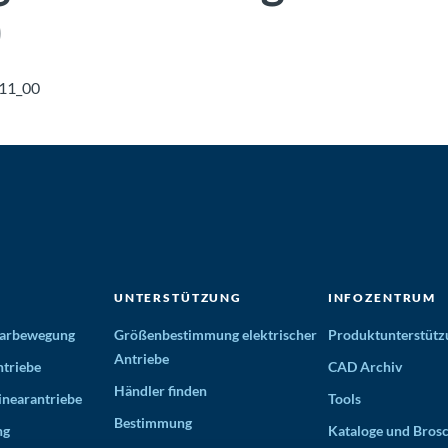
)
11_00
UNTERSTÜTZUNG
INFOZENTRUM
nearbewegung
Größenbestimmung elektrischer
Produktunterstütz
Antriebe
triebe
CAD Archiv
Händler finden
inearantriebe
Tools
Bestimmung
ng
Kataloge und Bros