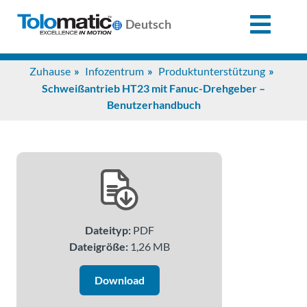
X
Deutsch
Search
Zuhause
Infozentrum
Produktunterstützung
for:
Schweißantrieb HT23 mit Fanuc-Drehgeber –
Benutzerhandbuch
Produkte
Unterstützung
Infozentrum
Dateityp:
PDF
Dateigröße:
1,26 MB
Anwendungen
Download