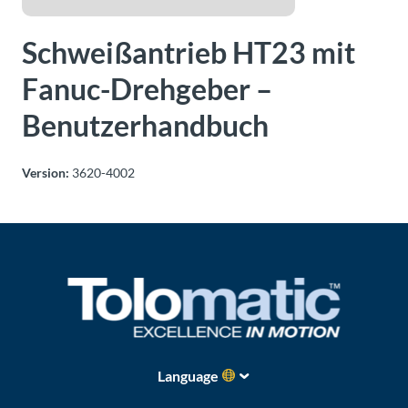
Über
Tolomatic
Schweißantrieb HT23 mit
Fanuc-Drehgeber –
Kontakt
Benutzerhandbuch
zu einem
Ingenieur
Version:
3620-4002
Kontakt
Neuigkeiten &
Veranstaltungen
Dealer
Portal
Language