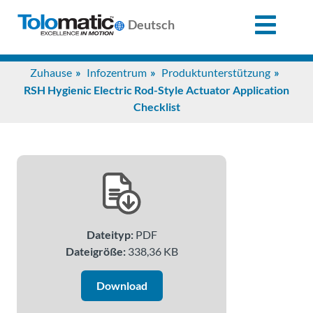
X
Deutsch
Search
Zuhause
Infozentrum
Produktunterstützung
for:
RSH Hygienic Electric Rod-Style Actuator Application
Checklist
Produkte
Unterstützung
Infozentrum
Dateityp:
PDF
Dateigröße:
338,36 KB
Anwendungen
Download