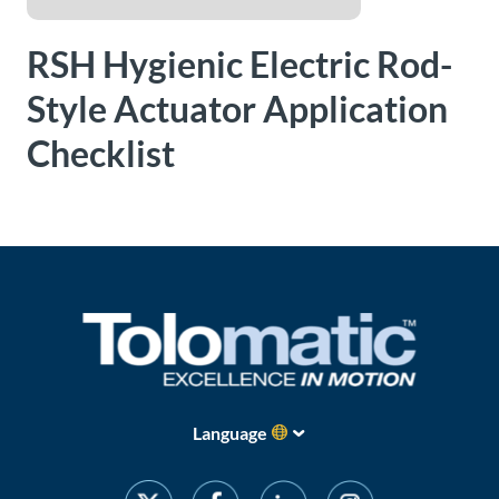
Über
Tolomatic
RSH Hygienic Electric Rod-
Style Actuator Application
Kontakt
Checklist
zu einem
Ingenieur
Kontakt
Neuigkeiten &
Veranstaltungen
Dealer
Portal
Language