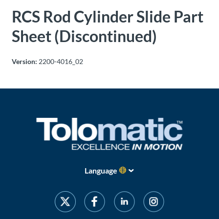
Über
RCS Rod Cylinder Slide Part
Tolomatic
Sheet (Discontinued)
Kontakt
Version:
2200-4016_02
zu einem
Ingenieur
Kontakt
Neuigkeiten &
Veranstaltungen
Dealer
Language
Portal