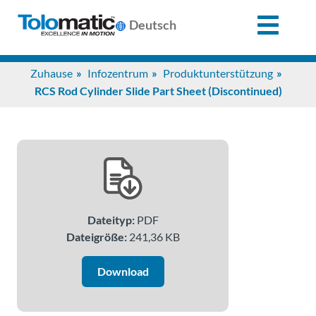
X
Deutsch
Search
Zuhause
Infozentrum
Produktunterstützung
for:
RCS Rod Cylinder Slide Part Sheet (Discontinued)
Produkte
Unterstützung
Dateityp:
PDF
Infozentrum
Dateigröße:
241,36 KB
Anwendungen
Download