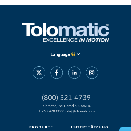
Über
Tolomatic
Kontakt
zu einem
Ingenieur
Language
Kontakt
Neuigkeiten &
Veranstaltungen
(800) 321-4739
Dealer
Portal
Tolomatic, Inc. Hamel MN 55340
+1-763-478-8000
info@tolomatic.com
PRODUKTE
UNTERSTÜTZUNG