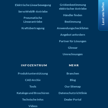
Lasst uns helfen
Größenbestimmung
Elektrische Linearbewegung
elektrischer Antriebe
ServoWeld®-Antriebe
Händler finden
Pneumatische
Linearantriebe
Bestimmung
Kraftübertragung
Anwendungschecklisten
Angebot anfordern
Partner für Lösungen
Glossar
Umrechnungen
INFOZENTRUM
MEHR
Produktunterstützung
Branchen
CAD Archiv
Blog
Tools
Our Sitemap
Kataloge und Broschüren
Datenschutzrichtlinie
Technische Infos
Dealer Portal
Videos