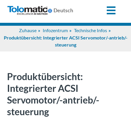
X
Deutsch
Search
Zuhause
Infozentrum
Technische Infos
for:
Produktübersicht: Integrierter ACSI Servomotor/-antrieb/-
steuerung
Produkte
Unterstützung
Produktübersicht:
Integrierter ACSI
Infozentrum
Servomotor/-antrieb/-
steuerung
Anwendungen