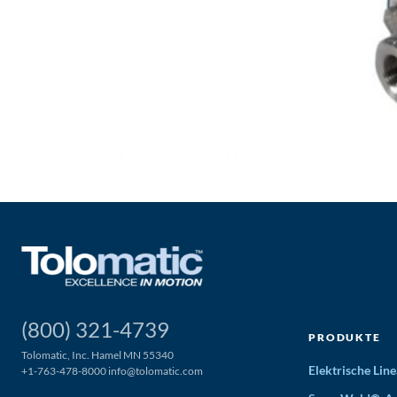
(800) 321-4739
PRODUKTE
Tolomatic, Inc. Hamel MN 55340
Elektrische Li
+1-763-478-8000
info@tolomatic.com