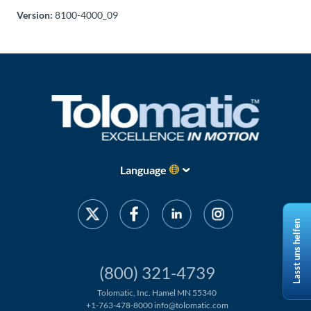
Version:
8100-4000_09
Language
Lasst uns helfen
(800) 321-4739
Tolomatic, Inc. Hamel MN 55340
+1-763-478-8000
info@tolomatic.com