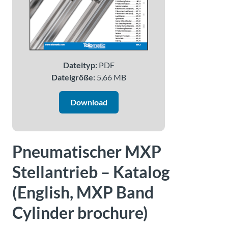
Über
Tolomatic
Kontakt
Dateityp:
PDF
zu einem
Dateigröße:
5,66 MB
Ingenieur
Download
Kontakt
Neuigkeiten &
Veranstaltungen
Pneumatischer MXP
Stellantrieb – Katalog
Dealer
Portal
(English, MXP Band
Cylinder brochure)