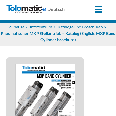
X
Deutsch
Search
Zuhause
Infozentrum
Kataloge und Broschüren
for:
Pneumatischer MXP Stellantrieb – Katalog (English, MXP Band
Cylinder brochure)
Produkte
Unterstützung
Infozentrum
Anwendungen