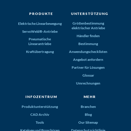
PRODUKTE
UNTERSTÜTZUNG
Größenbestimmung
Elektrische Linearbewegung
elektrischer Antriebe
ServoWeld®-Antriebe
Händler finden
Pneumatische
Linearantriebe
Bestimmung
Kraftübertragung
Anwendungschecklisten
Angebot anfordern
Partner für Lösungen
Glossar
Umrechnungen
INFOZENTRUM
MEHR
Produktunterstützung
Branchen
CAD Archiv
Blog
Tools
Our Sitemap
Kataloge und Broschüren
Datenschutzrichtlinie