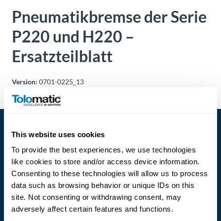
Über
Pneumatikbremse der Serie
Tolomatic
P220 und H220 –
Ersatzteilblatt
Kontakt
zu einem
Ingenieur
Version:
0701-0225_13
Kontakt
Neuigkeiten &
This website uses cookies
Veranstaltungen
To provide the best experiences, we use technologies
like cookies to store and/or access device information.
Dealer
Consenting to these technologies will allow us to process
Portal
data such as browsing behavior or unique IDs on this
Language
site. Not consenting or withdrawing consent, may
adversely affect certain features and functions.