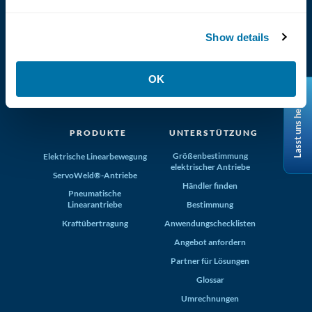
Show details
(800) 321-4739
OK
Tolomatic, Inc. Hamel MN 55340
+1-763-478-8000
info@tolomatic.com
Lasst uns helfen
PRODUKTE
UNTERSTÜTZUNG
Größenbestimmung
Elektrische Linearbewegung
elektrischer Antriebe
ServoWeld®-Antriebe
Händler finden
Pneumatische
Linearantriebe
Bestimmung
Kraftübertragung
Anwendungschecklisten
Angebot anfordern
Partner für Lösungen
Glossar
Umrechnungen