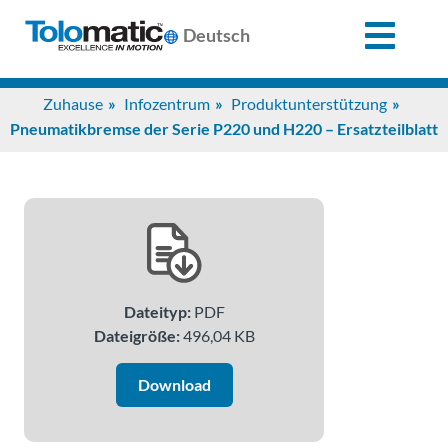
X
Deutsch
Search
Zuhause
Infozentrum
Produktunterstützung
for:
Pneumatikbremse der Serie P220 und H220 – Ersatzteilblatt
Produkte
Unterstützung
Dateityp:
PDF
Infozentrum
Dateigröße:
496,04 KB
Anwendungen
Download