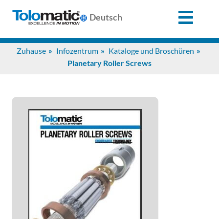
X
Deutsch
Search
Zuhause
Infozentrum
Kataloge und Broschüren
for:
Planetary Roller Screws
Produkte
Unterstützung
Infozentrum
Anwendungen