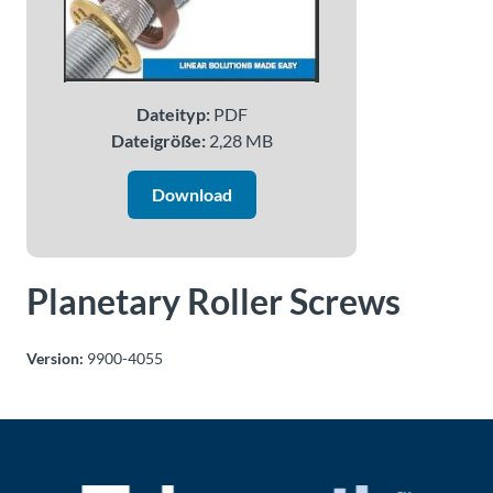
Über
Tolomatic
Dateityp:
PDF
Kontakt
Dateigröße:
2,28 MB
zu einem
Ingenieur
Download
Kontakt
Planetary Roller Screws
Neuigkeiten &
Veranstaltungen
Version:
9900-4055
Dealer
Portal