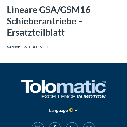
Über
Lineare GSA/GSM16
Tolomatic
Schieberantriebe –
Ersatzteilblatt
Kontakt
zu einem
Ingenieur
Version:
3600-4116_12
Kontakt
Neuigkeiten &
Veranstaltungen
Dealer
Portal
Language