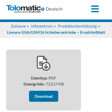
X
Deutsch
Search
Zuhause
Infozentrum
Produktunterstützung
for:
Lineare GSA/GSM16 Schieberantriebe – Ersatzteilblatt
Produkte
Unterstützung
Dateityp:
PDF
Infozentrum
Dateigröße:
713,17 KB
Anwendungen
Download