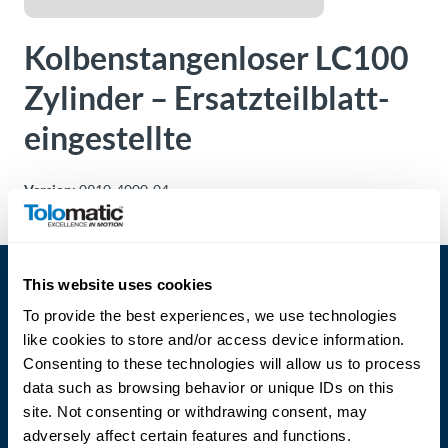
Über
Tolomatic
Kolbenstangenloser LC100
Zylinder – Ersatzteilblatt-
Kontakt
eingestellte
zu einem
Ingenieur
Version:
0910-4000-04
Kontakt
Neuigkeiten &
This website uses cookies
Veranstaltungen
To provide the best experiences, we use technologies
like cookies to store and/or access device information.
Dealer
Portal
Consenting to these technologies will allow us to process
data such as browsing behavior or unique IDs on this
Language
site. Not consenting or withdrawing consent, may
adversely affect certain features and functions.