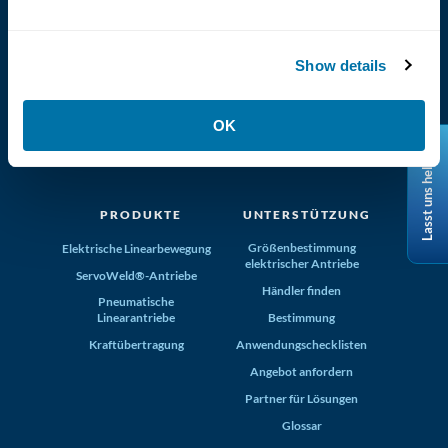
Show details
(800) 321-4739
OK
Tolomatic, Inc. Hamel MN 55340
Lasst uns helfen
+1-763-478-8000
info@tolomatic.com
PRODUKTE
UNTERSTÜTZUNG
Größenbestimmung
Elektrische Linearbewegung
elektrischer Antriebe
ServoWeld®-Antriebe
Händler finden
Pneumatische
Linearantriebe
Bestimmung
Kraftübertragung
Anwendungschecklisten
Angebot anfordern
Partner für Lösungen
Glossar