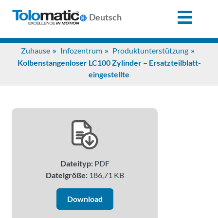
X
Deutsch
Search
Zuhause
Infozentrum
Produktunterstützung
for:
Kolbenstangenloser LC100 Zylinder – Ersatzteilblatt-
eingestellte
Produkte
Unterstützung
Infozentrum
Dateityp:
PDF
Dateigröße:
186,71 KB
Anwendungen
Download