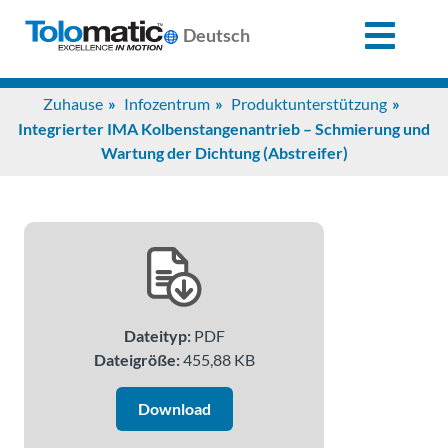
X
Deutsch
Search
Zuhause
Infozentrum
Produktunterstützung
for:
Integrierter IMA Kolbenstangenantrieb – Schmierung und
Wartung der Dichtung (Abstreifer)
Produkte
Unterstützung
Infozentrum
Dateityp:
PDF
Dateigröße:
455,88 KB
Anwendungen
Download