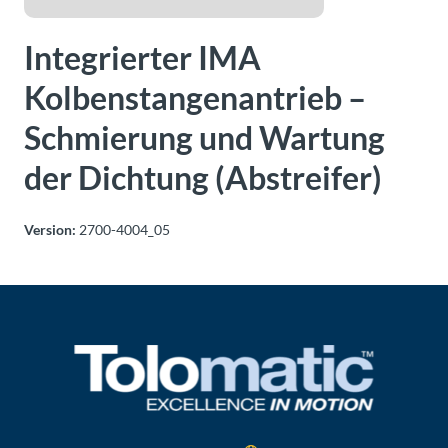
Über
Tolomatic
Integrierter IMA
Kolbenstangenantrieb –
Kontakt
Schmierung und Wartung
zu einem
Ingenieur
der Dichtung (Abstreifer)
Kontakt
Version:
2700-4004_05
Neuigkeiten &
Veranstaltungen
Dealer
Portal