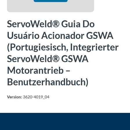
Über
Tolomatic
ServoWeld® Guia Do
Usuário Acionador GSWA
Kontakt
zu einem
(Portugiesisch, Integrierter
Ingenieur
ServoWeld® GSWA
Kontakt
Motorantrieb –
Neuigkeiten &
Benutzerhandbuch)
Veranstaltungen
Version:
3620-4019_04
Dealer
Portal