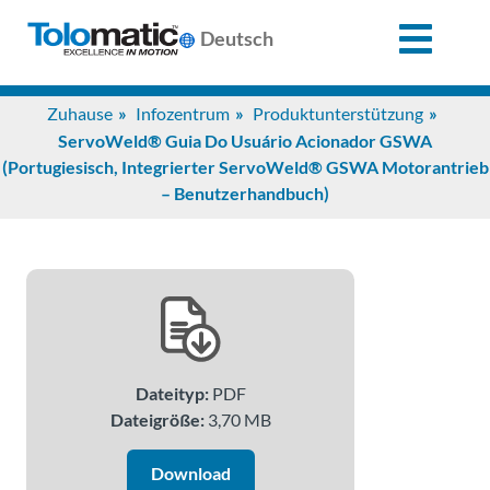
X
Deutsch
Search
Zuhause
Infozentrum
Produktunterstützung
for:
ServoWeld® Guia Do Usuário Acionador GSWA
(Portugiesisch, Integrierter ServoWeld® GSWA Motorantrieb
– Benutzerhandbuch)
Produkte
Unterstützung
Infozentrum
Dateityp:
PDF
Anwendungen
Dateigröße:
3,70 MB
Download