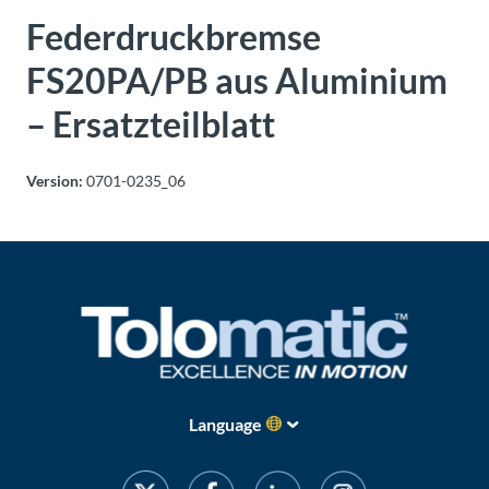
Über
Federdruckbremse
Tolomatic
FS20PA/PB aus Aluminium
– Ersatzteilblatt
Kontakt
zu einem
Ingenieur
Version:
0701-0235_06
Kontakt
Neuigkeiten &
Veranstaltungen
Dealer
Portal
Language