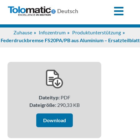
X
Deutsch
Search
Zuhause
Infozentrum
Produktunterstützung
for:
Federdruckbremse FS20PA/PB aus Aluminium – Ersatzteilblatt
Produkte
Unterstützung
Dateityp:
PDF
Infozentrum
Dateigröße:
290,33 KB
Anwendungen
Download