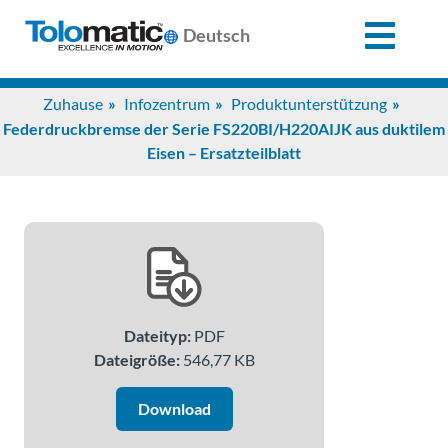
X
Deutsch
Search
Zuhause
Infozentrum
Produktunterstützung
for:
Federdruckbremse der Serie FS220BI/H220AIJK aus duktilem
Eisen – Ersatzteilblatt
Produkte
Unterstützung
Infozentrum
Dateityp:
PDF
Dateigröße:
546,77 KB
Anwendungen
Download