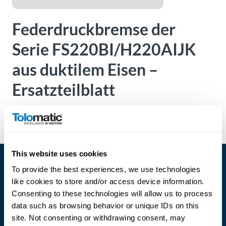
Über
Tolomatic
Federdruckbremse der
Serie FS220BI/H220AIJK
Kontakt
aus duktilem Eisen –
zu einem
Ingenieur
Ersatzteilblatt
Kontakt
Version:
0701_0265_02
Neuigkeiten &
Veranstaltungen
This website uses cookies
To provide the best experiences, we use technologies
Dealer
like cookies to store and/or access device information.
Portal
Consenting to these technologies will allow us to process
data such as browsing behavior or unique IDs on this
site. Not consenting or withdrawing consent, may