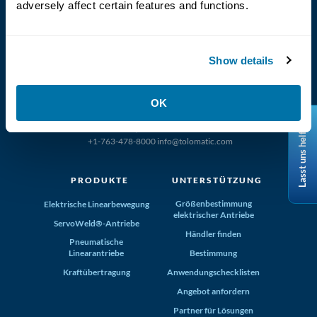
Language
adversely affect certain features and functions.
Show details
OK
(800) 321-4739
Lasst uns helfen
Tolomatic, Inc. Hamel MN 55340
+1-763-478-8000
info@tolomatic.com
PRODUKTE
UNTERSTÜTZUNG
Größenbestimmung
Elektrische Linearbewegung
elektrischer Antriebe
ServoWeld®-Antriebe
Händler finden
Pneumatische
Linearantriebe
Bestimmung
Kraftübertragung
Anwendungschecklisten
Angebot anfordern
Partner für Lösungen