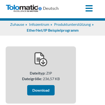
X
Deutsch
Search
Zuhause
Infozentrum
Produktunterstützung
for:
EtherNet/IP Beispielprogramm
Produkte
Unterstützung
Dateityp:
ZIP
Infozentrum
Dateigröße:
236,57 KB
Anwendungen
Download