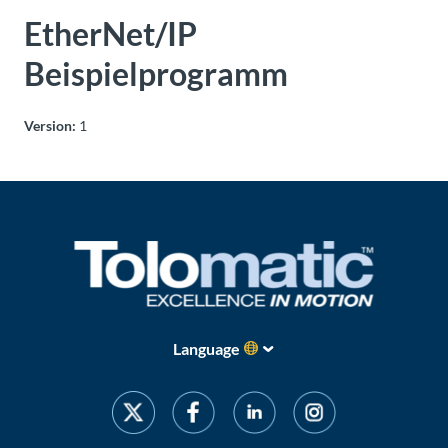
Über
EtherNet/IP
Tolomatic
Beispielprogramm
Kontakt
Version:
1
zu einem
Ingenieur
Kontakt
Neuigkeiten &
Veranstaltungen
Dealer
Language
Portal