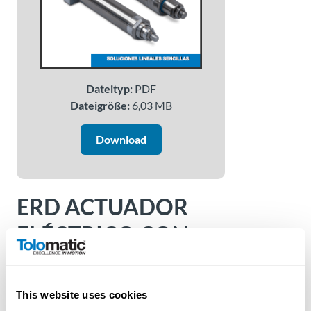
Über
Tolomatic
Kontakt
Dateityp:
PDF
zu einem
Dateigröße:
6,03 MB
Ingenieur
Download
Kontakt
Neuigkeiten &
Veranstaltungen
ERD ACTUADOR
ELÉCTRICO CON
Dealer
Portal
VÁSTAGO (ERD Electric
Actuator Brochure^ES)
This website uses cookies