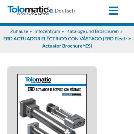
X
Deutsch
Search
Zuhause
Infozentrum
Kataloge und Broschüren
for:
ERD ACTUADOR ELÉCTRICO CON VÁSTAGO (ERD Electric
Actuator Brochure^ES)
Produkte
Unterstützung
Infozentrum
Anwendungen