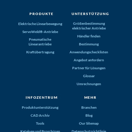
PRODUKTE
UNTERSTÜTZUNG
Größenbestimmung
Elektrische Linearbewegung
elektrischer Antriebe
ServoWeld®-Antriebe
Händler finden
Pneumatische
Linearantriebe
Bestimmung
Kraftübertragung
Anwendungschecklisten
Angebot anfordern
Partner für Lösungen
Glossar
Umrechnungen
INFOZENTRUM
MEHR
Produktunterstützung
Branchen
CAD Archiv
Blog
Tools
Our Sitemap
Kataloge und Broschüren
Datenschutzrichtlinie