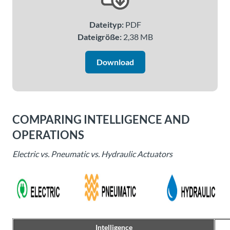
Über
Tolomatic
Dateityp:
PDF
Dateigröße:
2,38 MB
Kontakt
Download
zu einem
Ingenieur
Kontakt
COMPARING INTELLIGENCE AND
OPERATIONS
Neuigkeiten &
Veranstaltungen
Electric vs. Pneumatic vs. Hydraulic Actuators
Dealer
Portal
Intelligence