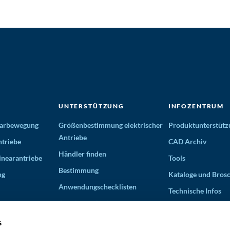
UNTERSTÜTZUNG
INFOZENTRUM
nearbewegung
Größenbestimmung elektrischer
Produktunterstütz
Antriebe
triebe
CAD Archiv
Händler finden
inearantriebe
Tools
Bestimmung
ng
Kataloge und Bros
Anwendungschecklisten
Technische Infos
Angebot anfordern
Videos
Partner für Lösungen
s