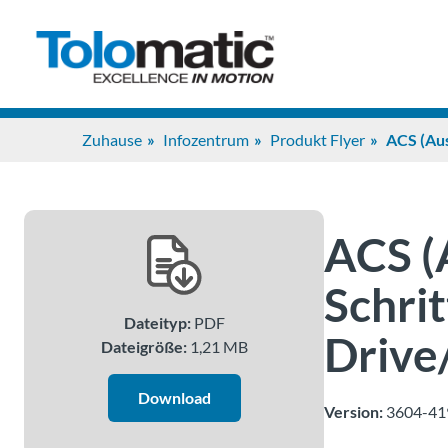
Zuhause
Infozentrum
Produkt Flyer
ACS (Aus
ACS (
Schri
Dateityp:
PDF
Drive/
Dateigröße:
1,21 MB
Download
Version:
3604-41