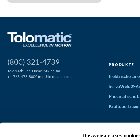
(800) 321-4739
PRODUKTE
Tolomatic, Inc. Hamel MN 55340
Elektrische Li
+1-763-478-8000
info@tolomatic.com
ServoWeld®-An
Pneumatische L
Kraftübertragu
This website uses cookie