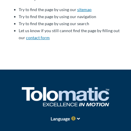
Über
Tolomatic
Try to find the page by using our
sitemap
Try to find the page by using our navigation
Try to find the page by using our search
Let us know if you still cannot find the page by filling out
Kontakt
our
contact form
zu einem
Ingenieur
Kontakt
Neuigkeiten &
Veranstaltungen
Dealer
Portal
Language