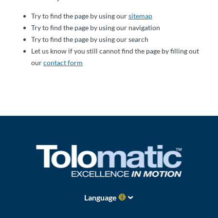
Über
Tolomatic
Try to find the page by using our
sitemap
Try to find the page by using our navigation
Try to find the page by using our search
Let us know if you still cannot find the page by filling out
Kontakt
our
contact form
zu einem
Ingenieur
Kontakt
Neuigkeiten &
Veranstaltungen
Dealer
Portal
Language