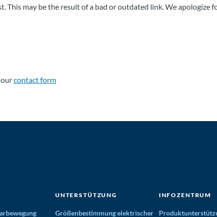
t. This may be the result of a bad or outdated link. We apologize 
t our
contact form
UNTERSTÜTZUNG
INFOZENTRUM
nearbewegung
Größenbestimmung elektrischer
Produktunterstütz