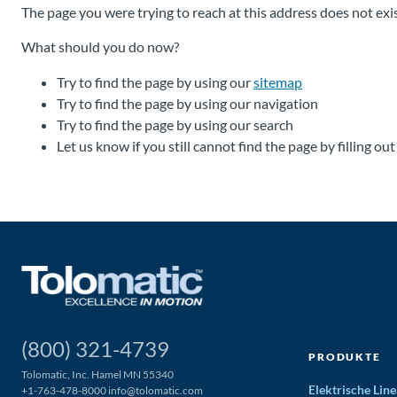
The page you were trying to reach at this address does not exis
What should you do now?
Try to find the page by using our
sitemap
Try to find the page by using our navigation
Try to find the page by using our search
Let us know if you still cannot find the page by filling ou
(800) 321-4739
PRODUKTE
Tolomatic, Inc. Hamel MN 55340
Elektrische Li
+1-763-478-8000
info@tolomatic.com