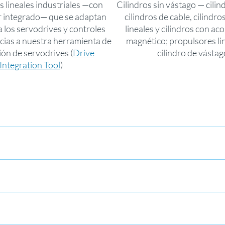
 lineales industriales —con
Cilindros sin vástago — cilind
 integrado— que se adaptan
cilindros de cable, cilindro
a los servodrives y controles
lineales y cilindros con a
acias a nuestra herramienta de
magnético; propulsores li
ión de servodrives (
Drive
cilindro de vástag
Integration Tool
)