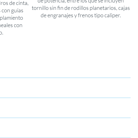
de potencia, entre los que se incluyen
ros de cinta,
tornillo sin fin de rodillos planetarios, cajas
s con guías
de engranajes y frenos tipo caliper.
coplamiento
neales con
o.