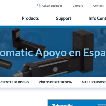
Ask an Engineer
Careers
Contact
Products
Support
Info Cen
lomatic Apoyo en Espa
MIENTAS DE DISEÑO
VÍDEOS DE REFERENCIA
MAS RECURSOS E