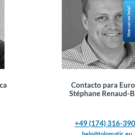
How can we help?
ca
Contacto para Eur
Stéphane Renaud-B
+49 (174) 316-39
help@tolomatic.eu