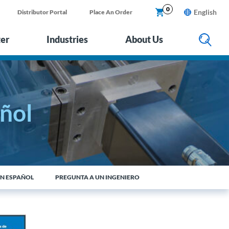
0
English
Distributor Portal
Place An Order
ter
Industries
About Us
ñol
N ESPAÑOL
PREGUNTA A UN INGENIERO