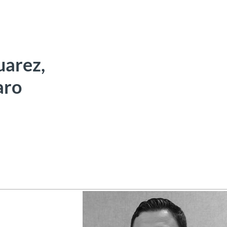
uarez,
aro